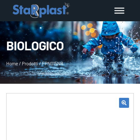
BIOLOGICO
Home
/
Prodotti
/
FPN015NR