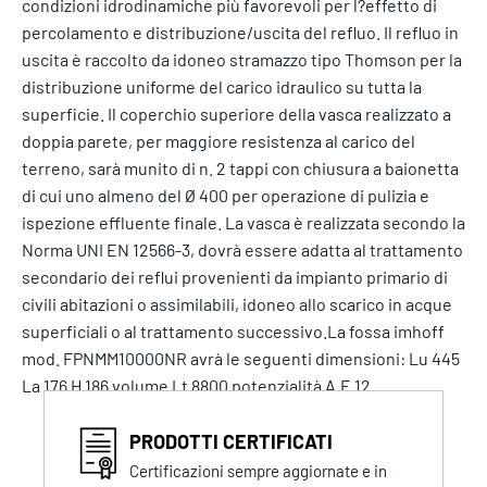
condizioni idrodinamiche più favorevoli per l?effetto di
percolamento e distribuzione/uscita del refluo. Il refluo in
uscita è raccolto da idoneo stramazzo tipo Thomson per la
distribuzione uniforme del carico idraulico su tutta la
superficie. Il coperchio superiore della vasca realizzato a
doppia parete, per maggiore resistenza al carico del
terreno, sarà munito di n. 2 tappi con chiusura a baionetta
di cui uno almeno del Ø 400 per operazione di pulizia e
ispezione effluente finale. La vasca è realizzata secondo la
Norma UNI EN 12566-3, dovrà essere adatta al trattamento
secondario dei reflui provenienti da impianto primario di
civili abitazioni o assimilabili, idoneo allo scarico in acque
superficiali o al trattamento successivo.La fossa imhoff
mod. FPNMM10000NR avrà le seguenti dimensioni: Lu 445
La 176 H 186 volume Lt 8800 potenzialità A.E 12
PRODOTTI CERTIFICATI
Certificazioni sempre aggiornate e in