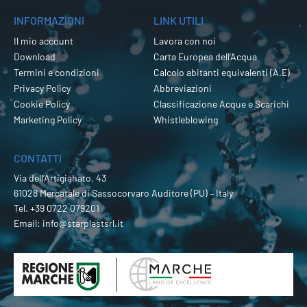
INFORMAZIONI
LINK UTILI
Il mio account
Lavora con noi
Download
Carta Europea dell’Acqua
Termini e condizioni
Calcolo abitanti equivalenti (A.E)
Privacy Policy
Abbreviazioni
Cookie Policy
Classificazione Acque e Scarichi
Marketing Policy
Whistleblowing
CONTATTI
Via dell’Artigianato, 43
61028 Mercatale di Sassocorvaro Auditore (PU) – Italy
Tel.
+39 0722 079201
Email:
info@starplastsrl.it