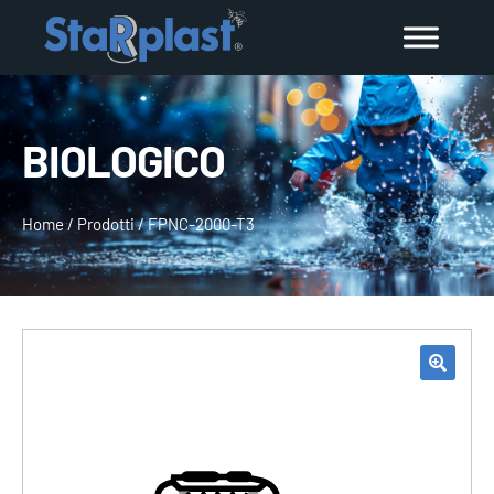
BIOLOGICO
Home
/
Prodotti
/
FPNC-2000-T3