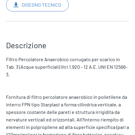
DISEGNO TECNICO
Descrizione
Filtro Percolatore Anaerobico corrugato per scarico in
Tab. 3 (Acque superficiali) litri 1.920 - 12 A.E. UNI EN 12566-
3.
Fornitura di filtro percolatore anaerobico in polietilene da
interro FPN tipo Starplast a forma cilindrica verticale, a
spessore costante delle pareti e struttura irrigidita da
nervature verticali ed orizzontali. All?interno riempito di
elementi in polpropilene ad alta superficie specifica (pari a
120mq/mc) per la formazione di flora batterica, posati su