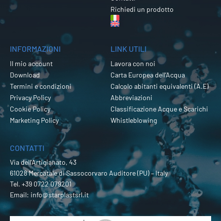
Richiedi un prodotto
INFORMAZIONI
LINK UTILI
Il mio account
Lavora con noi
Download
Carta Europea dell’Acqua
Termini e condizioni
Calcolo abitanti equivalenti (A.E)
Privacy Policy
Abbreviazioni
Cookie Policy
Classificazione Acque e Scarichi
Marketing Policy
Whistleblowing
CONTATTI
Via dell’Artigianato, 43
61028 Mercatale di Sassocorvaro Auditore (PU) – Italy
Tel.
+39 0722 079201
Email:
info@starplastsrl.it