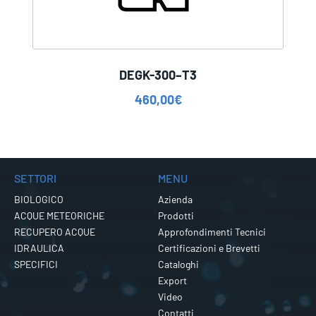
DEGK-300–T3
460,00
€
SETTORI
MENU
BIOLOGICO
Azienda
ACQUE METEORICHE
Prodotti
RECUPERO ACQUE
Approfondimenti Tecnici
IDRAULICA
Certificazioni e Brevetti
SPECIFICI
Cataloghi
Export
Video
Contatti