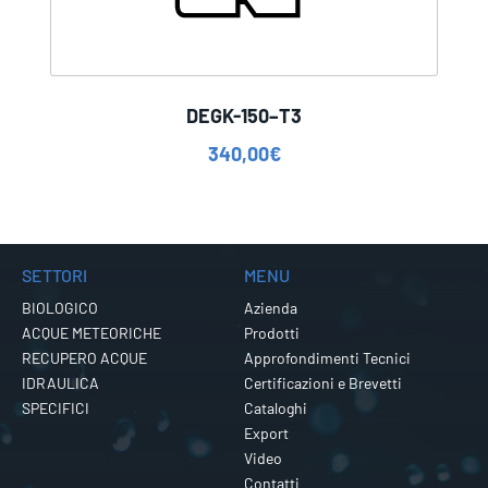
DEGK-150–T3
340,00
€
SETTORI
MENU
BIOLOGICO
Azienda
ACQUE METEORICHE
Prodotti
RECUPERO ACQUE
Approfondimenti Tecnici
IDRAULICA
Certificazioni e Brevetti
SPECIFICI
Cataloghi
Export
Video
Contatti