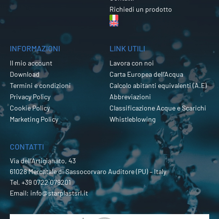
Richiedi un prodotto
INFORMAZIONI
LINK UTILI
Il mio account
Lavora con noi
Download
Carta Europea dell’Acqua
Termini e condizioni
Calcolo abitanti equivalenti (A.E)
Privacy Policy
Abbreviazioni
Cookie Policy
Classificazione Acque e Scarichi
Marketing Policy
Whistleblowing
CONTATTI
Via dell’Artigianato, 43
61028 Mercatale di Sassocorvaro Auditore (PU) – Italy
Tel.
+39 0722 079201
Email:
info@starplastsrl.it