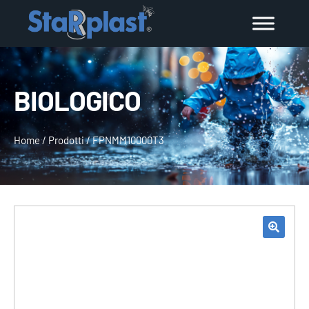
BIOLOGICO
Home
/
Prodotti
/
FPNMM10000T3