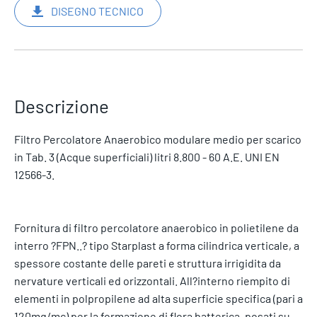
DISEGNO TECNICO
Descrizione
Filtro Percolatore Anaerobico modulare medio per scarico
in Tab. 3 (Acque superficiali) litri 8.800 - 60 A.E. UNI EN
12566-3.
Fornitura di filtro percolatore anaerobico in polietilene da
interro ?FPN..? tipo Starplast a forma cilindrica verticale, a
spessore costante delle pareti e struttura irrigidita da
nervature verticali ed orizzontali. All?interno riempito di
elementi in polpropilene ad alta superficie specifica (pari a
120mq/mc) per la formazione di flora batterica, posati su