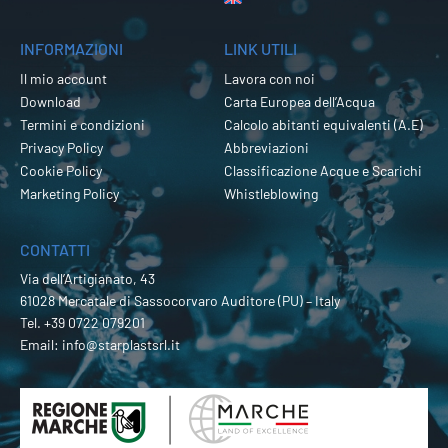
INFORMAZIONI
LINK UTILI
Il mio account
Lavora con noi
Download
Carta Europea dell’Acqua
Termini e condizioni
Calcolo abitanti equivalenti (A.E)
Privacy Policy
Abbreviazioni
Cookie Policy
Classificazione Acque e Scarichi
Marketing Policy
Whistleblowing
CONTATTI
Via dell’Artigianato, 43
61028 Mercatale di Sassocorvaro Auditore (PU) – Italy
Tel.
+39 0722 079201
Email:
info@starplastsrl.it