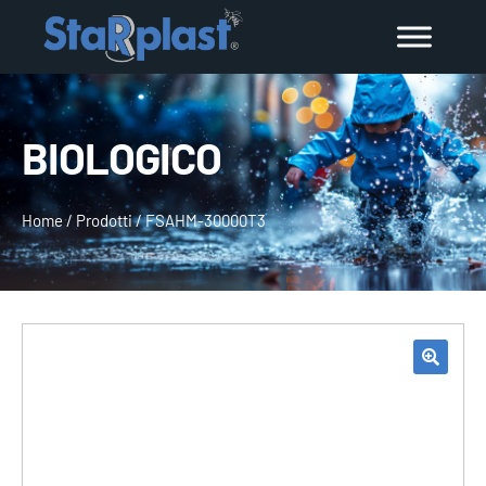
BIOLOGICO
Home
/
Prodotti
/
FSAHM-30000T3