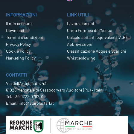
INFORMAZIONI
LINK UTILI
Il mio account
Lavora con noi
Download
Carta Europea dell’Acqua
Termini e condizioni
Calcolo abitanti equivalenti (A.E)
Privacy Policy
Abbreviazioni
Cookie Policy
Classificazione Acque e Scarichi
Marketing Policy
Whistleblowing
CONTATTI
Via dell’Artigianato, 43
61028 Mercatale di Sassocorvaro Auditore (PU) – Italy
Tel.
+39 0722 079201
Email:
info@starplastsrl.it