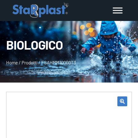
BIOLOGICO
Home
/
Prodotti
/
FSAHMM10000T3