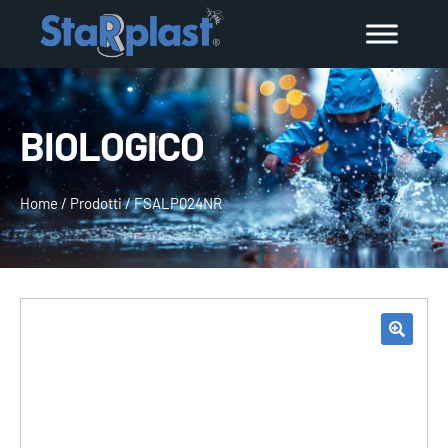
BIOLOGICO
Home
/
Prodotti
/
FSALP024NR