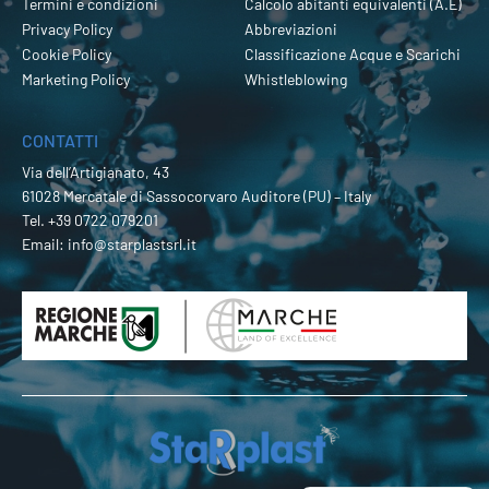
Termini e condizioni
Calcolo abitanti equivalenti (A.E)
Privacy Policy
Abbreviazioni
Cookie Policy
Classificazione Acque e Scarichi
Marketing Policy
Whistleblowing
CONTATTI
Via dell’Artigianato, 43
61028 Mercatale di Sassocorvaro Auditore (PU) – Italy
Tel.
+39 0722 079201
Email:
info@starplastsrl.it