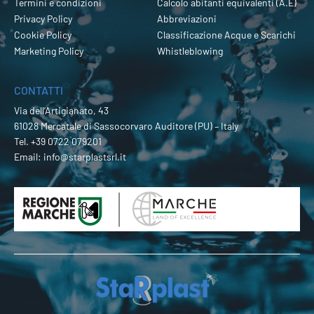
Termini e condizioni
Calcolo abitanti equivalenti (A.E)
Privacy Policy
Abbreviazioni
Cookie Policy
Classificazione Acque e Scarichi
Marketing Policy
Whistleblowing
CONTATTI
Via dell’Artigianato, 43
61028 Mercatale di Sassocorvaro Auditore (PU) – Italy
Tel.
+39 0722 079201
Email:
info@starplastsrl.it