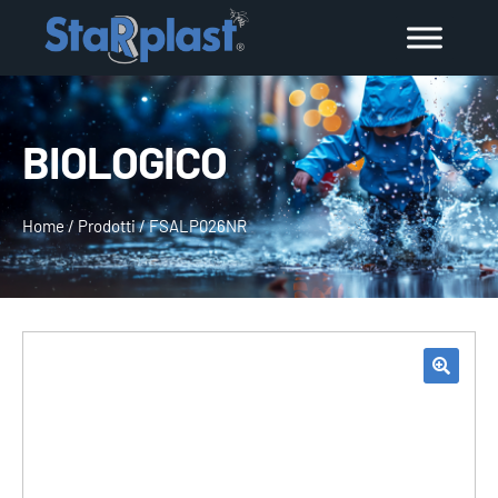
BIOLOGICO
Home
/
Prodotti
/
FSALP026NR