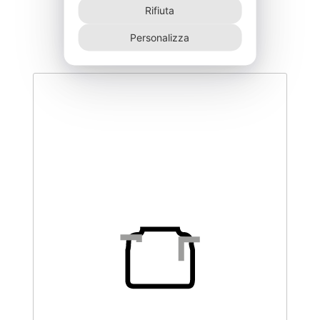
Rifiuta
555,00
€
Personalizza