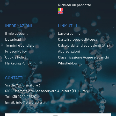
Richiedi un prodotto
INFORMAZIONI
LINK UTILI
Il mio account
Lavora con noi
Download
Carta Europea dell’Acqua
Termini e condizioni
Calcolo abitanti equivalenti (A.E)
Privacy Policy
Abbreviazioni
Cookie Policy
Classificazione Acque e Scarichi
Marketing Policy
Whistleblowing
CONTATTI
Via dell’Artigianato, 43
61028 Mercatale di Sassocorvaro Auditore (PU) – Italy
Tel.
+39 0722 079201
Email:
info@starplastsrl.it