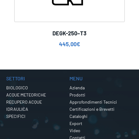
DEGK-250–T3
445,00
€
SETTORI
MENU
BIOLOGICO
Azienda
ACQUE METEORICHE
Prodotti
RECUPERO ACQUE
Approfondimenti Tecnici
IDRAULICA
Certificazioni e Brevetti
SPECIFICI
Cataloghi
Export
Video
Contatti