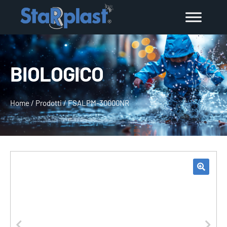
BIOLOGICO
Home
/
Prodotti
/
FSALPM-30000NR