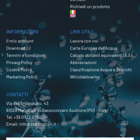
Richiedi un prodotto
INFORMAZIONI
LINK UTILI
Il mio account
Lavora con noi
Download
Carta Europea dell’Acqua
Termini e condizioni
Calcolo abitanti equivalenti (A.E)
Privacy Policy
Abbreviazioni
Cookie Policy
Classificazione Acque e Scarichi
Marketing Policy
Whistleblowing
CONTATTI
Via dell’Artigianato, 43
61028 Mercatale di Sassocorvaro Auditore (PU) – Italy
Tel.
+39 0722 079201
Email:
info@starplastsrl.it