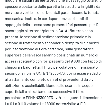
modulare saldata ad elettrofusione a passaggio totale, lo
spessore costante delle pareti e la struttura irrigidita da
nervature verticali ed orizzontali garantiscono la tenuta
meccanica. Inoltre, in corrispondenza dei piedi di
appoggio della stessa sono presenti fori passanti per l?
ancoraggio al terreno/platea in CA. All?interno sono
presenti la sezione di sedimentazione primaria e la
sezione di trattamento secondario riempita di elementi
per la formazione di flora batterica. Sulla generatrice
superiore della vasca saranno posizionati un numero di
accessi adeguato con fori passanti del Ø 600 con tappo di
chiusura a baionetta. Il filtro percolatore dimensionato
secondo le norme UNI EN 12566-1/3, dovrà essere adatto
al trattamento completo dei reflui provenienti da civili
abitazioni o assimilabili, idoneo allo scarico in acque
superficiali o al trattamento successivo.Il filtro
percolatore FSNMN33000T3 avrà le seguenti dimensioni:
Lu 0 La 0 H 0 volume Lt 48000 potenzialità A.E 0