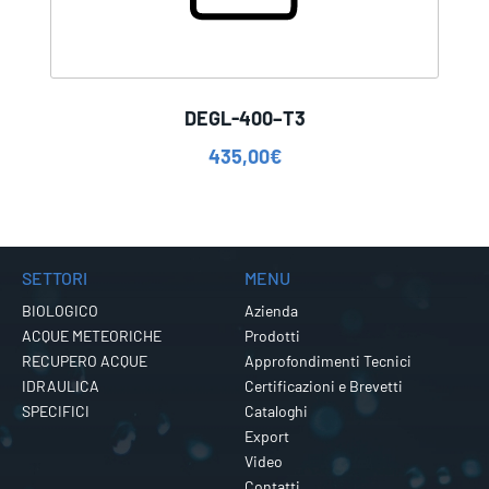
DEGL-400–T3
435,00
€
SETTORI
MENU
BIOLOGICO
Azienda
ACQUE METEORICHE
Prodotti
RECUPERO ACQUE
Approfondimenti Tecnici
IDRAULICA
Certificazioni e Brevetti
SPECIFICI
Cataloghi
Export
Video
Contatti