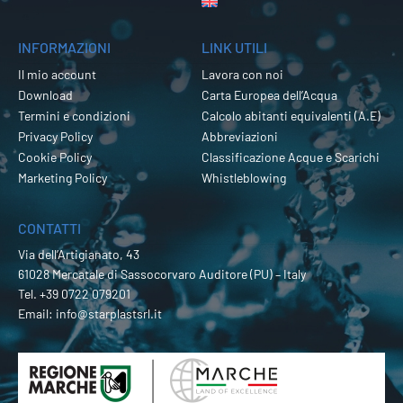
INFORMAZIONI
LINK UTILI
Il mio account
Lavora con noi
Download
Carta Europea dell’Acqua
Termini e condizioni
Calcolo abitanti equivalenti (A.E)
Privacy Policy
Abbreviazioni
Cookie Policy
Classificazione Acque e Scarichi
Marketing Policy
Whistleblowing
CONTATTI
Via dell’Artigianato, 43
61028 Mercatale di Sassocorvaro Auditore (PU) – Italy
Tel.
+39 0722 079201
Email:
info@starplastsrl.it