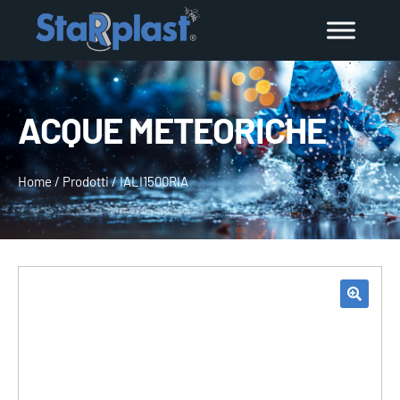
ACQUE METEORICHE
Home
/
Prodotti
/
IALI1500RIA