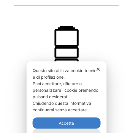
✕
Questo sito utilizza cookie tecnici
e di profilazione.
Puoi accettare, rifiutare o
personalizzare i cookie premendo i
pulsanti desiderati.
Chiudendo questa informativa
continuerai senza accettare.
CLY800–Q070
Accetta
555,00
€