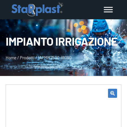
IMPIANTO IRRIGAZIONE
Home
/
Prodotti
/
IAPMM7500-IR090