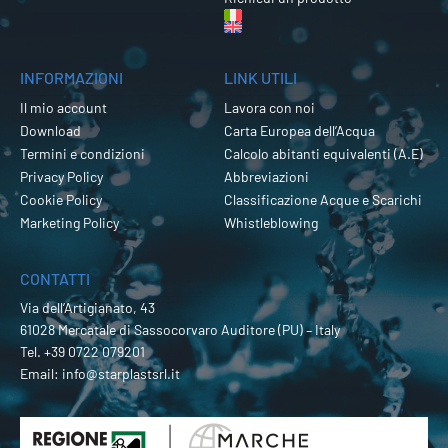
INFORMAZIONI
LINK UTILI
Il mio account
Lavora con noi
Download
Carta Europea dell’Acqua
Termini e condizioni
Calcolo abitanti equivalenti (A.E)
Privacy Policy
Abbreviazioni
Cookie Policy
Classificazione Acque e Scarichi
Marketing Policy
Whistleblowing
CONTATTI
Via dell’Artigianato, 43
61028 Mercatale di Sassocorvaro Auditore (PU) – Italy
Tel.
+39 0722 079201
Email:
info@starplastsrl.it