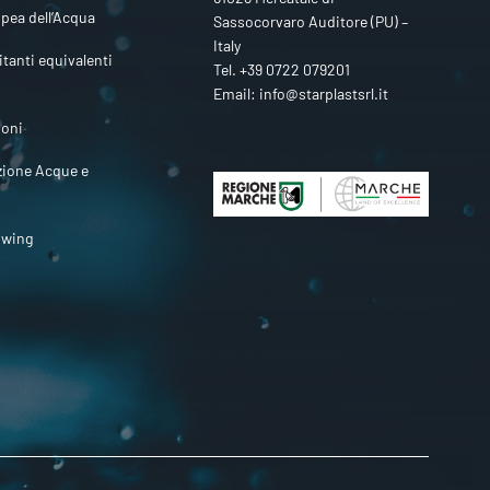
pea dell’Acqua
Sassocorvaro Auditore (PU) –
Italy
itanti equivalenti
Tel.
+39 0722 079201
Email:
info@starplastsrl.it
ioni
zione Acque e
owing