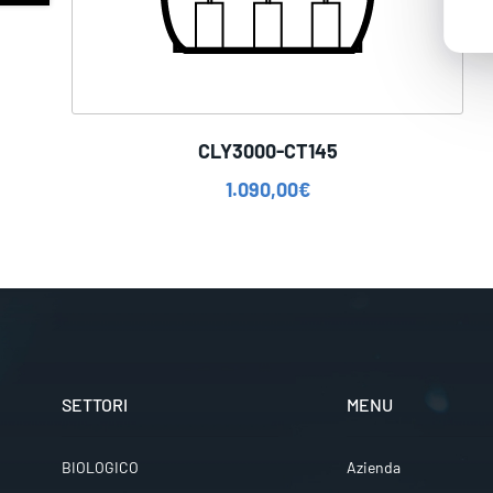
CLY3000-CT145
1.090,00
€
SETTORI
MENU
BIOLOGICO
Azienda