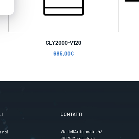
CLY2000-V120
685,00
€
LI
CONTATTI
Via dell’Artigianato, 43
n noi
61028 Mercatale di