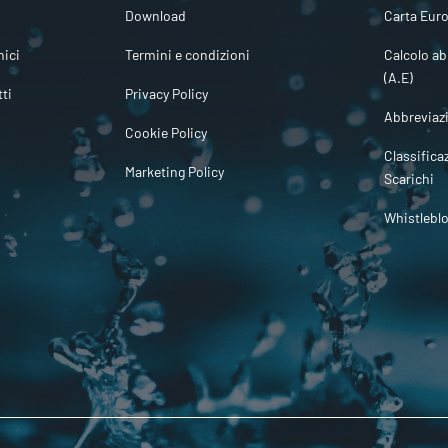
Download
Carta Euro
ici
Termini e condizioni
Calcolo ab
(A.E)
tti
Privacy Policy
Abbreviaz
Cookie Policy
Classifica
Marketing Policy
Scarichi
Whistlebl