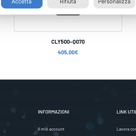
Accetta
Rifiuta
Personalizza
CLY500–Q070
405,00
€
INFORMAZIONI
LINK UTI
Il mio account
Lavora co