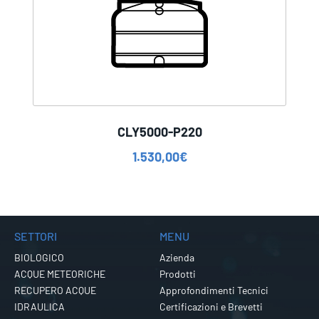
CLY5000-P220
1.530,00
€
SETTORI
MENU
BIOLOGICO
Azienda
ACQUE METEORICHE
Prodotti
RECUPERO ACQUE
Approfondimenti Tecnici
IDRAULICA
Certificazioni e Brevetti