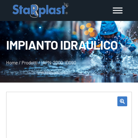
IMPIANTO IDRAULICO
Home
/
Prodotti
/
IAPN-2000-ID090