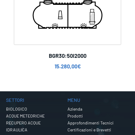
BGR30:50I2000
15.280,00
€
SETTORI
MENU
BIOLOGICO
Azienda
ACQUE METEORICHE
Prodotti
RECUPERO ACQUE
Approfondimenti Tecnici
IDRAULICA
Certificazioni e Brevetti