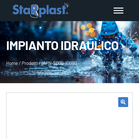
IMPIANTO IDRAULICO
Home
/
Prodotti
/
IAPN-5000-ID090