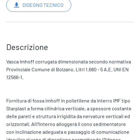
DISEGNO TECNICO
Descrizione
Vasca Imhoff corrugata dimensionata secondo normativa
Provinciale Comune di Bolzano. Litri 1.680 - 5 A.E. UNI EN
12566-1.
Fornitura di fossa imhoff in polietilene da interro IMF tipo
Starplast a forma cilindrica verticale, a spessore costante
delle pareti e struttura irrigidita da nervature verticali ed
orizzontali. All?interno alloggerà il cono sedimentatore
con inclinazione adeguata e passaggio di comunicazione
idraulica al vano di digestione permettendo l?idonea