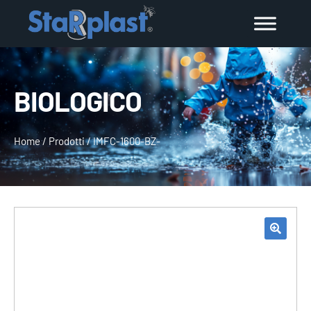
BIOLOGICO
Home
/
Prodotti
/
IMFC-1600-BZ-