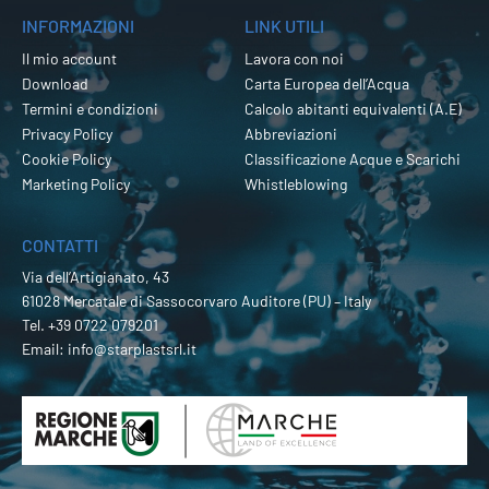
INFORMAZIONI
LINK UTILI
Il mio account
Lavora con noi
Download
Carta Europea dell’Acqua
Termini e condizioni
Calcolo abitanti equivalenti (A.E)
Privacy Policy
Abbreviazioni
Cookie Policy
Classificazione Acque e Scarichi
Marketing Policy
Whistleblowing
CONTATTI
Via dell’Artigianato, 43
61028 Mercatale di Sassocorvaro Auditore (PU) – Italy
Tel.
+39 0722 079201
Email:
info@starplastsrl.it