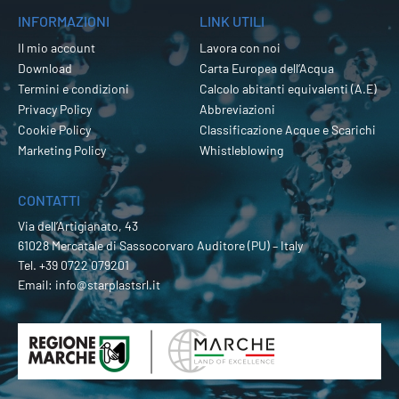
INFORMAZIONI
LINK UTILI
Il mio account
Lavora con noi
Download
Carta Europea dell’Acqua
Termini e condizioni
Calcolo abitanti equivalenti (A.E)
Privacy Policy
Abbreviazioni
Cookie Policy
Classificazione Acque e Scarichi
Marketing Policy
Whistleblowing
CONTATTI
Via dell’Artigianato, 43
61028 Mercatale di Sassocorvaro Auditore (PU) – Italy
Tel.
+39 0722 079201
Email:
info@starplastsrl.it