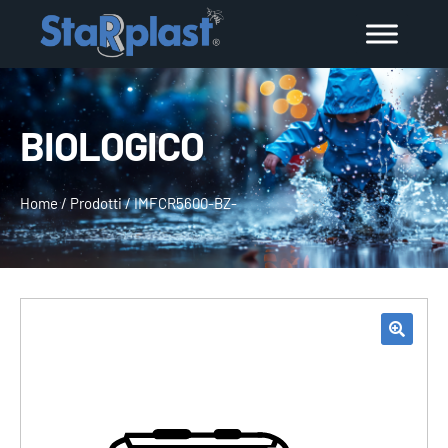
BIOLOGICO
Home
/
Prodotti
/
IMFCR5600-BZ-