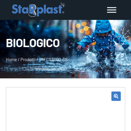
BIOLOGICO
Home
/
Prodotti
/
IMFCS3000-DS-