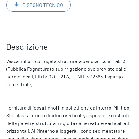
DISEGNO TECNICO
Descrizione
Vasca Imhoff corrugata strutturata per scarico in Tab. 3
(Pubblica Fognatura) o subirrigazione ove previsto dalle
norme locali. Litri 3.020 - 21 A.E UNI EN 12566-1 spurgo
semestrale.
Fornitura di fossa imhoff in polietilene da interro IMF tipo
Starplast a forma cilindrica verticale, a spessore costante
delle pareti e struttura irrigidita da nervature verticali ed
orizzontali. All?interno alloggerà il cono sedimentatore
con inclinazione adeguata e passaggio di comunicazione