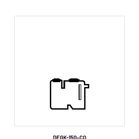
DEGK-150–CO