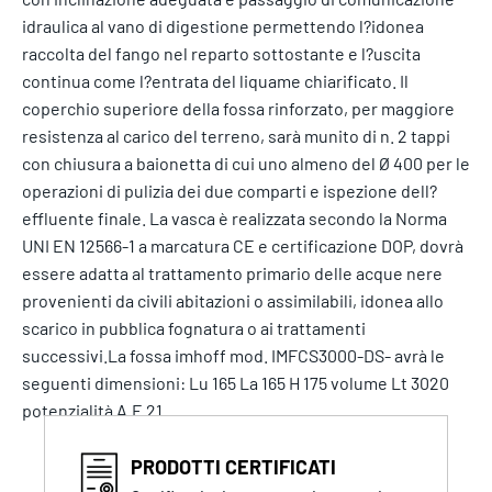
idraulica al vano di digestione permettendo l?idonea
raccolta del fango nel reparto sottostante e l?uscita
continua come l?entrata del liquame chiarificato. Il
coperchio superiore della fossa rinforzato, per maggiore
resistenza al carico del terreno, sarà munito di n. 2 tappi
con chiusura a baionetta di cui uno almeno del Ø 400 per le
operazioni di pulizia dei due comparti e ispezione dell?
effluente finale. La vasca è realizzata secondo la Norma
UNI EN 12566-1 a marcatura CE e certificazione DOP, dovrà
essere adatta al trattamento primario delle acque nere
provenienti da civili abitazioni o assimilabili, idonea allo
scarico in pubblica fognatura o ai trattamenti
successivi.La fossa imhoff mod. IMFCS3000-DS- avrà le
seguenti dimensioni: Lu 165 La 165 H 175 volume Lt 3020
potenzialità A.E 21
PRODOTTI CERTIFICATI