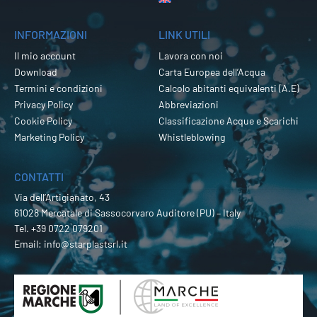
INFORMAZIONI
LINK UTILI
Il mio account
Lavora con noi
Download
Carta Europea dell’Acqua
Termini e condizioni
Calcolo abitanti equivalenti (A.E)
Privacy Policy
Abbreviazioni
Cookie Policy
Classificazione Acque e Scarichi
Marketing Policy
Whistleblowing
CONTATTI
Via dell’Artigianato, 43
61028 Mercatale di Sassocorvaro Auditore (PU) – Italy
Tel.
+39 0722 079201
Email:
info@starplastsrl.it