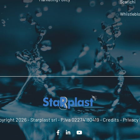
Scarichi
Whistlebl
yright 2026 -
Starplast srl
- P.Iva 02274180419 -
Credits
-
Privacy 