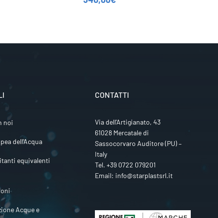
LI
CONTATTI
Via dell’Artigianato, 43
n noi
61028 Mercatale di
pea dell’Acqua
Sassocorvaro Auditore (PU) –
Italy
itanti equivalenti
Tel.
+39 0722 079201
Email:
info@starplastsrl.it
ioni
zione Acque e