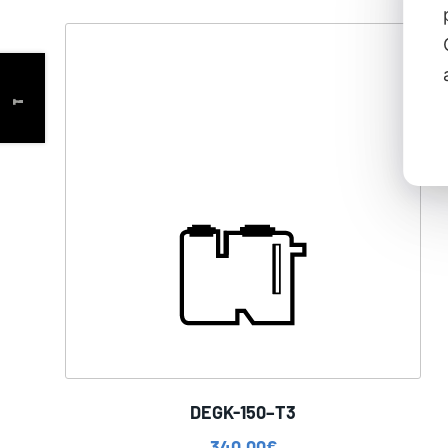
DEGK-150–T3
340,00
€