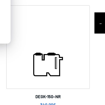
DEGK-150–NR
340,00
€