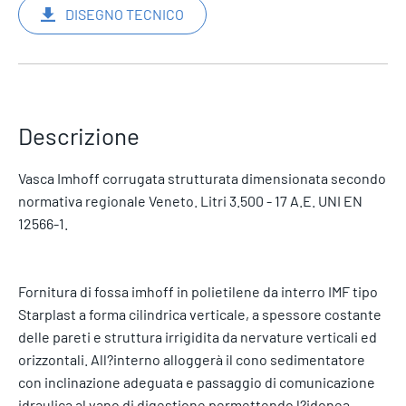
DISEGNO TECNICO
Descrizione
Vasca Imhoff corrugata strutturata dimensionata secondo
normativa regionale Veneto. Litri 3.500 - 17 A.E. UNI EN
12566-1.
Fornitura di fossa imhoff in polietilene da interro IMF tipo
Starplast a forma cilindrica verticale, a spessore costante
delle pareti e struttura irrigidita da nervature verticali ed
orizzontali. All?interno alloggerà il cono sedimentatore
con inclinazione adeguata e passaggio di comunicazione
idraulica al vano di digestione permettendo l?idonea