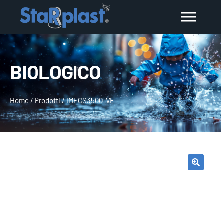
BIOLOGICO
Home
/
Prodotti
/
IMFCS3500-VE-