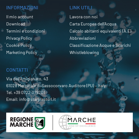
INFORMAZIONI
LINK UTILI
Il mio account
Lavora con noi
Download
Carta Europea dell’Acqua
Termini e condizioni
Calcolo abitanti equivalenti (A.E)
Privacy Policy
Abbreviazioni
Cookie Policy
Classificazione Acque e Scarichi
Marketing Policy
Whistleblowing
CONTATTI
Via dell’Artigianato, 43
61028 Mercatale di Sassocorvaro Auditore (PU) – Italy
Tel.
+39 0722 079201
Email:
info@starplastsrl.it