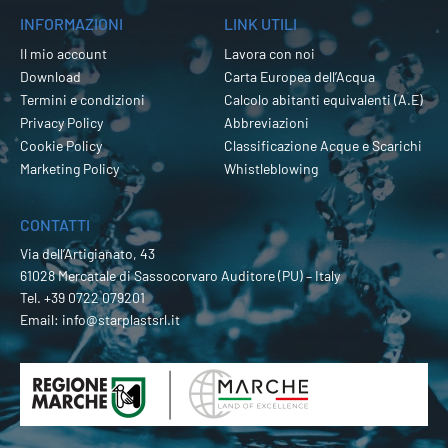
INFORMAZIONI
LINK UTILI
Il mio account
Lavora con noi
Download
Carta Europea dell’Acqua
Termini e condizioni
Calcolo abitanti equivalenti (A.E)
Privacy Policy
Abbreviazioni
Cookie Policy
Classificazione Acque e Scarichi
Marketing Policy
Whistleblowing
CONTATTI
Via dell’Artigianato, 43
61028 Mercatale di Sassocorvaro Auditore (PU) – Italy
Tel.
+39 0722 079201
Email:
info@starplastsrl.it