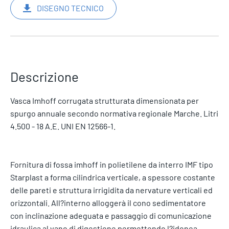
DISEGNO TECNICO
Descrizione
Vasca Imhoff corrugata strutturata dimensionata per
spurgo annuale secondo normativa regionale Marche. Litri
4.500 - 18 A.E. UNI EN 12566-1.
Fornitura di fossa imhoff in polietilene da interro IMF tipo
Starplast a forma cilindrica verticale, a spessore costante
delle pareti e struttura irrigidita da nervature verticali ed
orizzontali. All?interno alloggerà il cono sedimentatore
con inclinazione adeguata e passaggio di comunicazione
idraulica al vano di digestione permettendo l?idonea