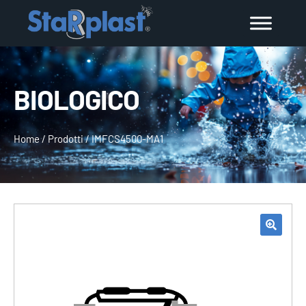
BIOLOGICO
Home
/
Prodotti
/
IMFCS4500-MA1