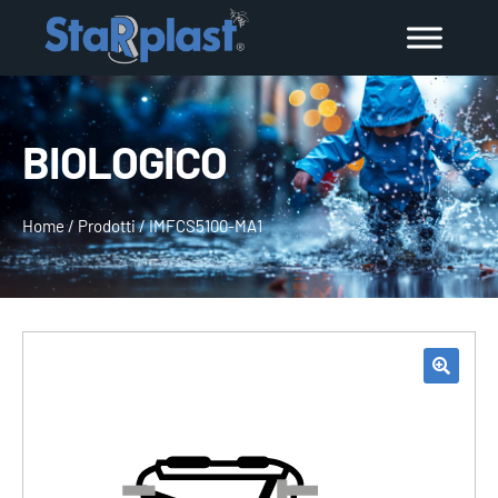
BIOLOGICO
Home
/
Prodotti
/
IMFCS5100-MA1