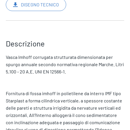
DISEGNO TECNICO
Descrizione
Vasca Imhoff corrugata strutturata dimensionata per
spurgo annuale secondo normativa regionale Marche. Litri
5.100 - 20 A.E. UNI EN 12566-1.
Fornitura di fossa imhoff in polietilene da interro IMF tipo
Starplast a forma cilindrica verticale, a spessore costante
delle pareti e struttura irrigidita da nervature verticali ed
orizzontali. All?interno alloggerà il cono sedimentatore
con inclinazione adeguata e passaggio di comunicazione
idraulica al vano di digestione permettendo l?idonea