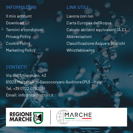
INFORMAZIONI
LINK UTILI
Il mio account
Lavora con noi
Download
Carta Europea dell’Acqua
Termini e condizioni
Calcolo abitanti equivalenti (A.E)
Privacy Policy
Abbreviazioni
Cookie Policy
Classificazione Acque e Scarichi
Marketing Policy
Whistleblowing
CONTATTI
Via dell’Artigianato, 43
61028 Mercatale di Sassocorvaro Auditore (PU) – Italy
Tel.
+39 0722 079201
Email:
info@starplastsrl.it