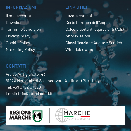
INFORMAZIONI
LINK UTILI
Il mio account
Lavora con noi
Download
Carta Europea dell’Acqua
Termini e condizioni
Calcolo abitanti equivalenti (A.E)
Privacy Policy
Abbreviazioni
Cookie Policy
Classificazione Acque e Scarichi
Marketing Policy
Whistleblowing
CONTATTI
Via dell’Artigianato, 43
61028 Mercatale di Sassocorvaro Auditore (PU) – Italy
Tel.
+39 0722 079201
Email:
info@starplastsrl.it