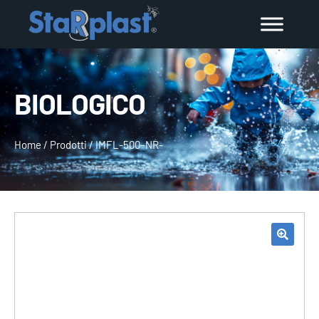
BIOLOGICO
Home
/
Prodotti
/
IMFL-500–NR-