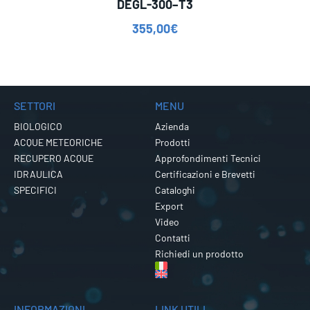
DEGL-300–T3
355,00
€
SETTORI
MENU
BIOLOGICO
Azienda
ACQUE METEORICHE
Prodotti
RECUPERO ACQUE
Approfondimenti Tecnici
IDRAULICA
Certificazioni e Brevetti
SPECIFICI
Cataloghi
Export
Video
Contatti
Richiedi un prodotto
INFORMAZIONI
LINK UTILI