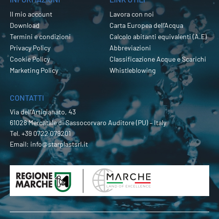
Il mio account
Lavora con noi
Download
Carta Europea dell’Acqua
Termini e condizioni
Calcolo abitanti equivalenti (A.E)
Privacy Policy
Abbreviazioni
Cookie Policy
Classificazione Acque e Scarichi
Marketing Policy
Whistleblowing
CONTATTI
Via dell’Artigianato, 43
61028 Mercatale di Sassocorvaro Auditore (PU) – Italy
Tel.
+39 0722 079201
Email:
info@starplastsrl.it