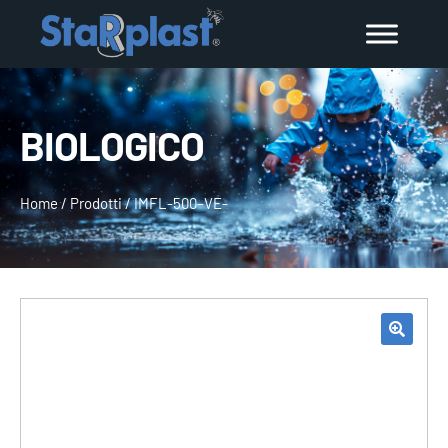
BIOLOGICO
Home
/
Prodotti
/
IMFL-500–VE-