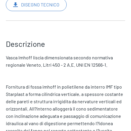
DISEGNO TECNICO
Descrizione
Vasca Imhoff liscia dimensionata secondo normativa
regionale Veneto. Litri 450 - 2 A.E. UNI EN 12566-1.
Fornitura di fossa imhoff in polietilene da interro IMF tipo
Starplast a forma cilindrica verticale, a spessore costante
delle pareti e struttura irrigidita da nervature verticali ed
orizzontali. All?interno alloggerà il cono sedimentatore
con inclinazione adeguata e passaggio di comunicazione
idraulica al vano di digestione permettendo l?idonea
raccolta del fango nel reparto sottostante e l?uscita