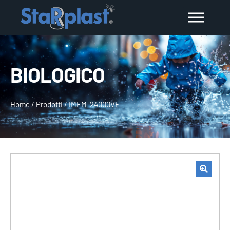
BIOLOGICO
Home
/
Prodotti
/
IMFM-24000VE-