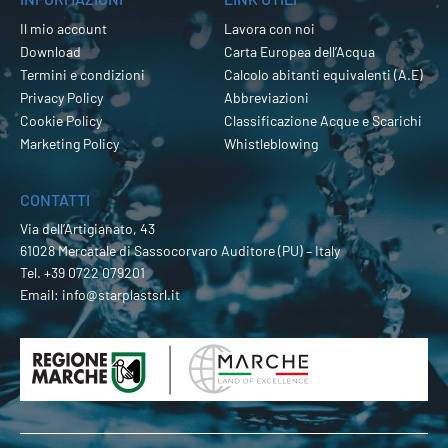
Il mio account
Lavora con noi
Download
Carta Europea dell’Acqua
Termini e condizioni
Calcolo abitanti equivalenti (A.E)
Privacy Policy
Abbreviazioni
Cookie Policy
Classificazione Acque e Scarichi
Marketing Policy
Whistleblowing
CONTATTI
Via dell’Artigianato, 43
61028 Mercatale di Sassocorvaro Auditore (PU) – Italy
Tel.
+39 0722 079201
Email:
info@starplastsrl.it