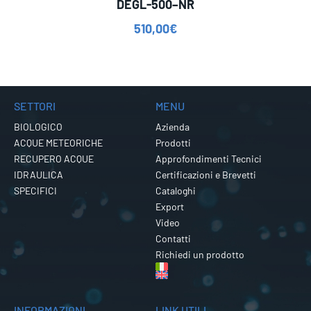
DEGL-500–NR
510,00
€
SETTORI
MENU
BIOLOGICO
Azienda
ACQUE METEORICHE
Prodotti
RECUPERO ACQUE
Approfondimenti Tecnici
IDRAULICA
Certificazioni e Brevetti
SPECIFICI
Cataloghi
Export
Video
Contatti
Richiedi un prodotto
INFORMAZIONI
LINK UTILI