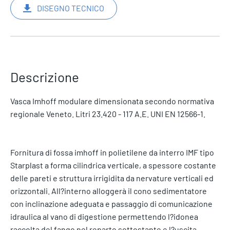
DISEGNO TECNICO
Descrizione
Vasca Imhoff modulare dimensionata secondo normativa
regionale Veneto. Litri 23.420 - 117 A.E. UNI EN 12566-1.
Fornitura di fossa imhoff in polietilene da interro IMF tipo
Starplast a forma cilindrica verticale, a spessore costante
delle pareti e struttura irrigidita da nervature verticali ed
orizzontali. All?interno alloggerà il cono sedimentatore
con inclinazione adeguata e passaggio di comunicazione
idraulica al vano di digestione permettendo l?idonea
raccolta del fango nel reparto sottostante e l?uscita