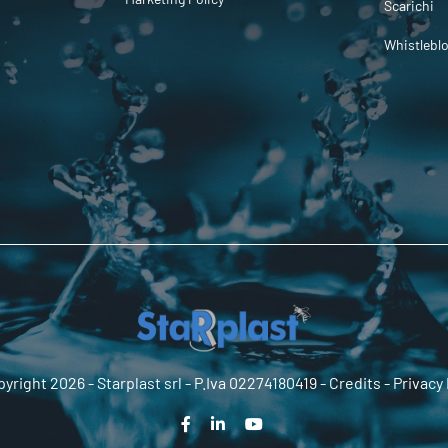
Scarichi
Whistlebl
yright 2026 -
Starplast srl
- P.Iva 02274180419 -
Credits
-
Privacy 