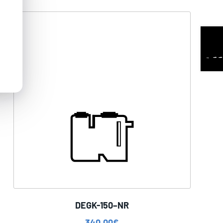
DEGK-150–NR
340,00
€