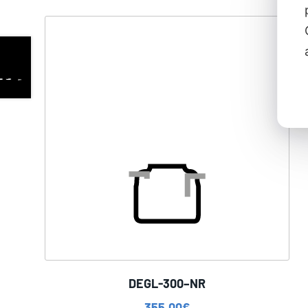
DEGL-300–NR
355,00
€