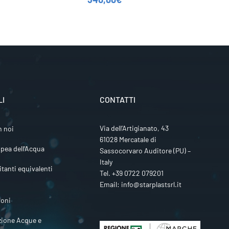
LI
CONTATTI
Via dell’Artigianato, 43
n noi
61028 Mercatale di
pea dell’Acqua
Sassocorvaro Auditore (PU) –
Italy
itanti equivalenti
Tel.
+39 0722 079201
Email:
info@starplastsrl.it
ioni
zione Acque e