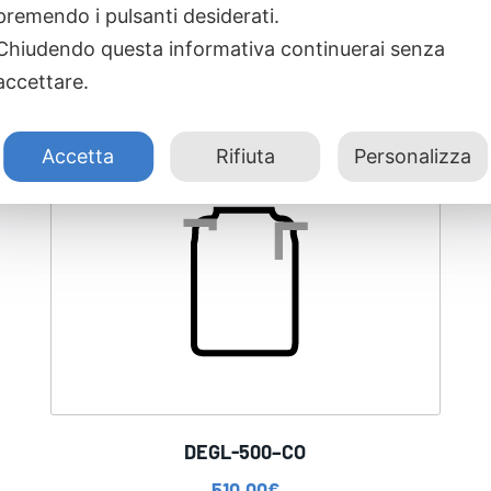
premendo i pulsanti desiderati.
Chiudendo questa informativa continuerai senza
accettare.
Accetta
Rifiuta
Personalizza
DEGL-500–CO
510,00
€