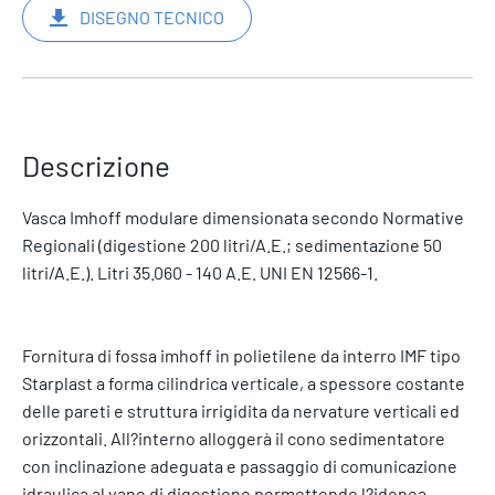
DISEGNO TECNICO
Descrizione
Vasca Imhoff modulare dimensionata secondo Normative
Regionali (digestione 200 litri/A.E.; sedimentazione 50
litri/A.E.). Litri 35.060 - 140 A.E. UNI EN 12566-1.
Fornitura di fossa imhoff in polietilene da interro IMF tipo
Starplast a forma cilindrica verticale, a spessore costante
delle pareti e struttura irrigidita da nervature verticali ed
orizzontali. All?interno alloggerà il cono sedimentatore
con inclinazione adeguata e passaggio di comunicazione
idraulica al vano di digestione permettendo l?idonea