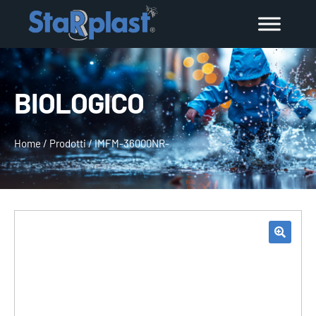
BIOLOGICO
Home
/
Prodotti
/
IMFM-36000NR-