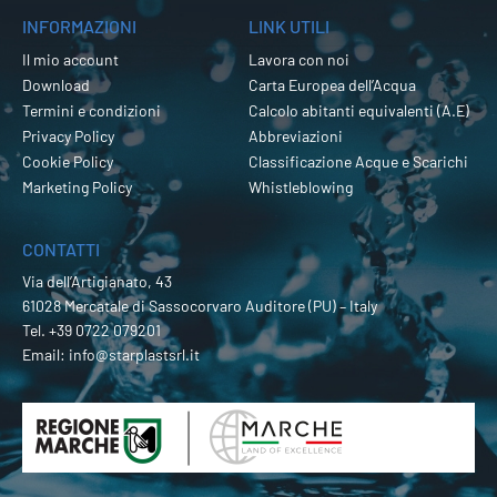
INFORMAZIONI
LINK UTILI
Il mio account
Lavora con noi
Download
Carta Europea dell’Acqua
Termini e condizioni
Calcolo abitanti equivalenti (A.E)
Privacy Policy
Abbreviazioni
Cookie Policy
Classificazione Acque e Scarichi
Marketing Policy
Whistleblowing
CONTATTI
Via dell’Artigianato, 43
61028 Mercatale di Sassocorvaro Auditore (PU) – Italy
Tel.
+39 0722 079201
Email:
info@starplastsrl.it