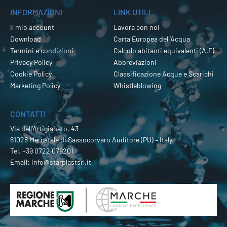
INFORMAZIONI
LINK UTILI
Il mio account
Lavora con noi
Download
Carta Europea dell’Acqua
Termini e condizioni
Calcolo abitanti equivalenti (A.E)
Privacy Policy
Abbreviazioni
Cookie Policy
Classificazione Acque e Scarichi
Marketing Policy
Whistleblowing
CONTATTI
Via dell’Artigianato, 43
61028 Mercatale di Sassocorvaro Auditore (PU) – Italy
Tel.
+39 0722 079201
Email:
info@starplastsrl.it