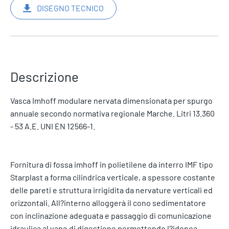
DISEGNO TECNICO
Descrizione
Vasca Imhoff modulare nervata dimensionata per spurgo
annuale secondo normativa regionale Marche. Litri 13.360
- 53 A.E. UNI EN 12566-1.
Fornitura di fossa imhoff in polietilene da interro IMF tipo
Starplast a forma cilindrica verticale, a spessore costante
delle pareti e struttura irrigidita da nervature verticali ed
orizzontali. All?interno alloggerà il cono sedimentatore
con inclinazione adeguata e passaggio di comunicazione
idraulica al vano di digestione permettendo l?idonea