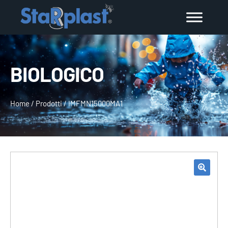
BIOLOGICO
Home
/
Prodotti
/
IMFMN15000MA1