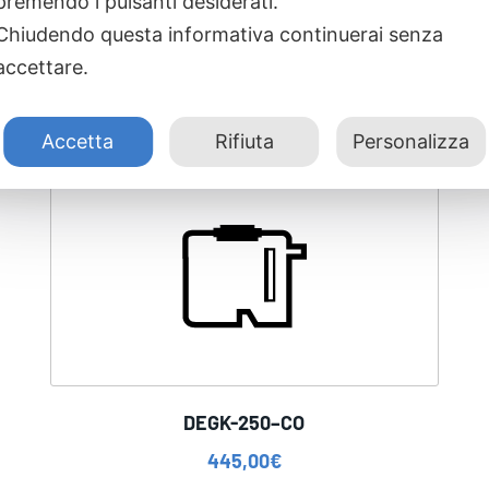
premendo i pulsanti desiderati.
Chiudendo questa informativa continuerai senza
accettare.
Accetta
Rifiuta
Personalizza
DEGK-250–CO
445,00
€