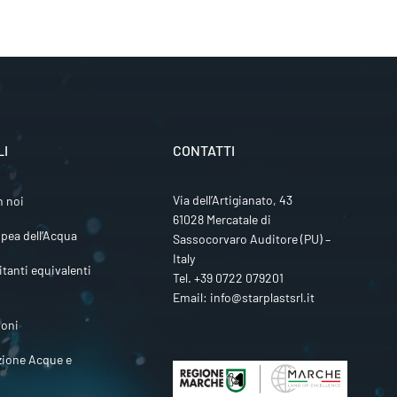
LI
CONTATTI
Via dell’Artigianato, 43
n noi
61028 Mercatale di
pea dell’Acqua
Sassocorvaro Auditore (PU) –
Italy
itanti equivalenti
Tel.
+39 0722 079201
Email:
info@starplastsrl.it
ioni
zione Acque e