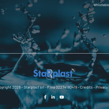
Whistlebl
yright 2026 -
Starplast srl
- P.Iva 02274180419 -
Credits
-
Privacy 