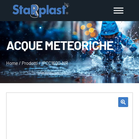
ACQUE METEORICHE
Home
/
Prodotti
/
IPCC1600-NR