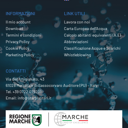
INFORMAZIONI
LINK UTILI
Il mio account
Lavora con noi
Download
Carta Europea dell’Acqua
Termini e condizioni
Calcolo abitanti equivalenti (A.E)
Privacy Policy
Abbreviazioni
Cookie Policy
Classificazione Acque e Scarichi
Marketing Policy
Whistleblowing
CONTATTI
Via dell’Artigianato, 43
61028 Mercatale di Sassocorvaro Auditore (PU) – Italy
Tel.
+39 0722 079201
Email:
info@starplastsrl.it