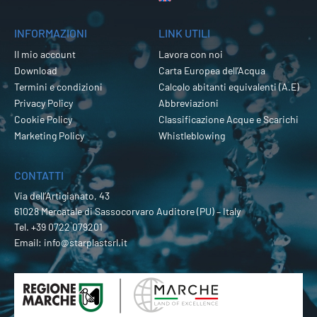
INFORMAZIONI
LINK UTILI
Il mio account
Lavora con noi
Download
Carta Europea dell’Acqua
Termini e condizioni
Calcolo abitanti equivalenti (A.E)
Privacy Policy
Abbreviazioni
Cookie Policy
Classificazione Acque e Scarichi
Marketing Policy
Whistleblowing
CONTATTI
Via dell’Artigianato, 43
61028 Mercatale di Sassocorvaro Auditore (PU) – Italy
Tel.
+39 0722 079201
Email:
info@starplastsrl.it