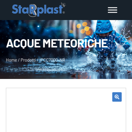
ACQUE METEORICHE
Home
/
Prodotti
/
IPCC7000-NR