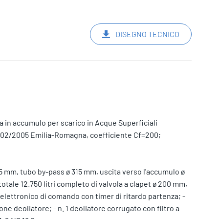
DISEGNO TECNICO
 in accumulo per scarico in Acque Superficiali
4/02/2005 Emilia-Romagna, coefficiente Cf=200;
15 mm, tubo by-pass ø 315 mm, uscita verso l'accumulo ø
otale 12.750 litri completo di valvola a clapet ø 200 mm,
lettronico di comando con timer di ritardo partenza; -
ione deoliatore; - n. 1 deoliatore corrugato con filtro a