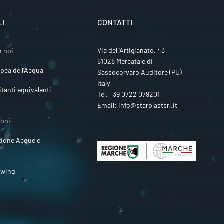
LI
CONTATTI
Via dell’Artigianato, 43
n noi
61028 Mercatale di
pea dell’Acqua
Sassocorvaro Auditore (PU) –
Italy
itanti equivalenti
Tel.
+39 0722 079201
Email:
info@starplastsrl.it
ioni
zione Acque e
owing