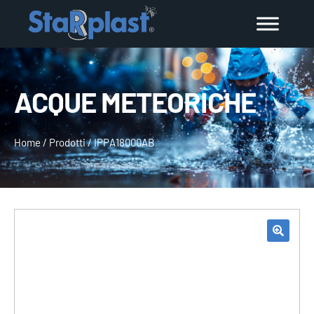
ACQUE METEORICHE
Home
/
Prodotti
/
IPPA18000AB