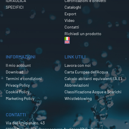
IDRAULICA
Certificazioni e Brevetti
SPECIFICI
Cataloghi
Export
Video
Contatti
Richiedi un prodotto
INFORMAZIONI
LINK UTILI
Il mio account
Lavora con noi
Download
Carta Europea dell’Acqua
Termini e condizioni
Calcolo abitanti equivalenti (A.E)
Privacy Policy
Abbreviazioni
Cookie Policy
Classificazione Acque e Scarichi
Marketing Policy
Whistleblowing
CONTATTI
Via dell’Artigianato, 43