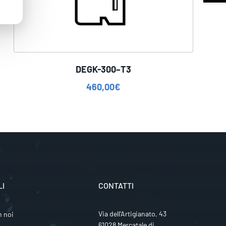
DEGK-300–T3
460,00
€
LI
CONTATTI
Via dell’Artigianato, 43
n noi
61028 Mercatale di