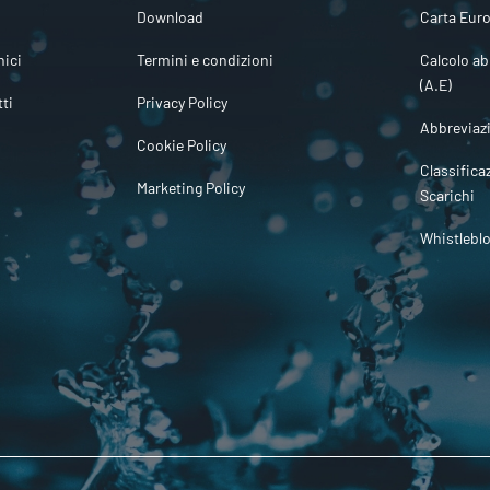
Download
Carta Euro
ici
Termini e condizioni
Calcolo ab
(A.E)
tti
Privacy Policy
Abbreviaz
Cookie Policy
Classifica
Marketing Policy
Scarichi
Whistlebl