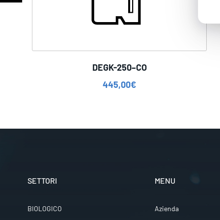
DEGK-250–CO
445,00
€
SETTORI
MENU
BIOLOGICO
Azienda