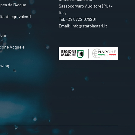
pea dell’Acqua
Sassocorvaro Auditore (PU) –
Italy
itanti equivalenti
Tel.
+39 0722 079201
Email:
info@starplastsrl.it
ioni
zione Acque e
owing