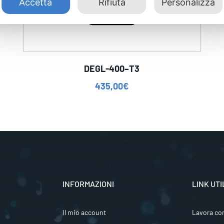
Accetta
Rifiuta
Personalizza
DEGL-400–T3
435,00
€
INFORMAZIONI
LINK UTI
Il mio account
Lavora co