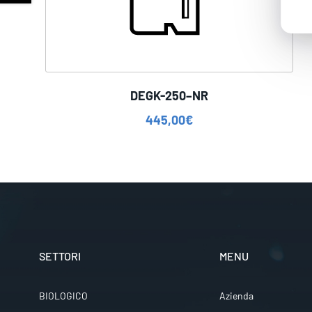
DEGK-250–NR
445,00
€
SETTORI
MENU
BIOLOGICO
Azienda