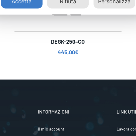
Accetta
Rifiuta
Personalizza
DEGK-250–CO
445,00
€
INFORMAZIONI
LINK UTI
Il mio account
Lavora co