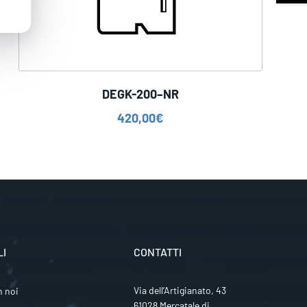
DEGK-200–NR
420,00
€
LI
CONTATTI
Via dell’Artigianato, 43
n noi
61028 Mercatale di