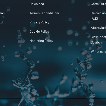
Download
Carta Euro
ici
Termini e condizioni
Calcolo ab
(A.E)
tti
Privacy Policy
Abbreviaz
Cookie Policy
Classifica
Marketing Policy
Scarichi
Whistlebl