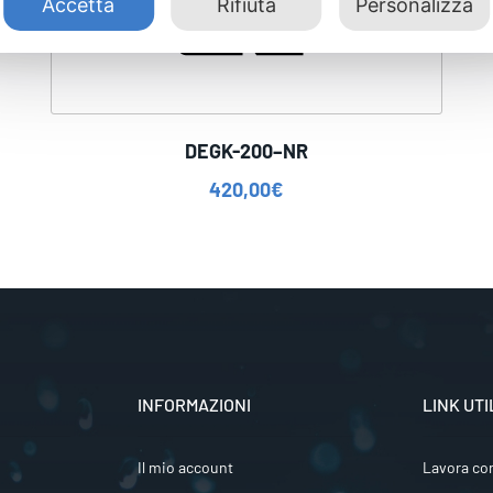
Accetta
Rifiuta
Personalizza
DEGK-200–NR
420,00
€
INFORMAZIONI
LINK UTI
Il mio account
Lavora co