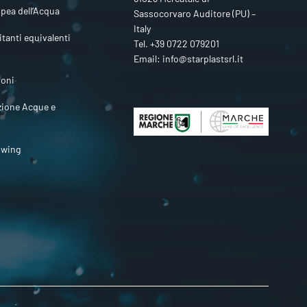
pea dell’Acqua
Sassocorvaro Auditore (PU) –
Italy
itanti equivalenti
Tel.
+39 0722 079201
Email:
info@starplastsrl.it
ioni
zione Acque e
owing