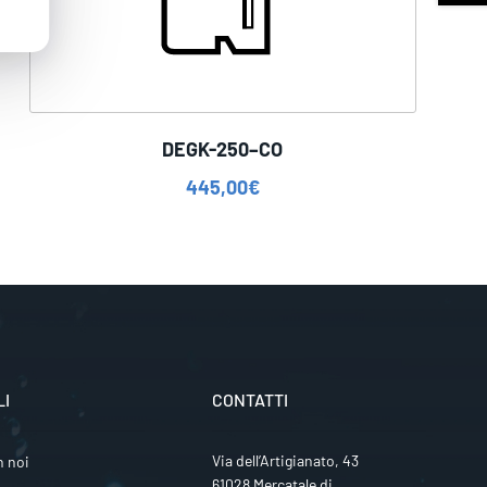
DEGK-250–CO
445,00
€
LI
CONTATTI
Via dell’Artigianato, 43
n noi
61028 Mercatale di