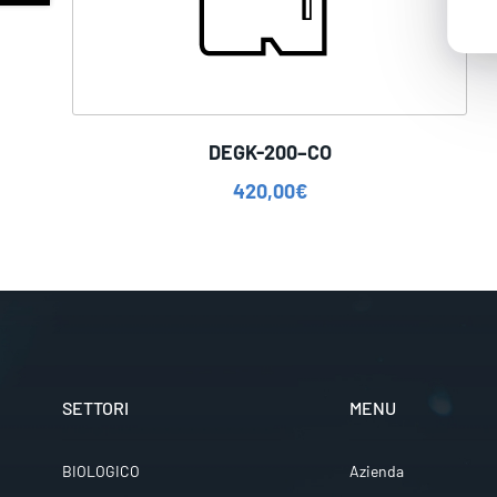
DEGK-200–CO
420,00
€
SETTORI
MENU
BIOLOGICO
Azienda