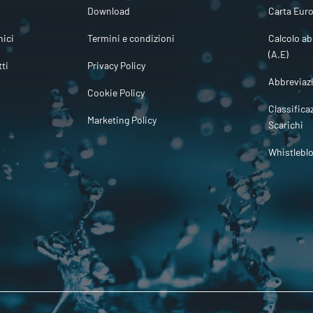
Download
Carta Euro
ici
Termini e condizioni
Calcolo ab
(A.E)
tti
Privacy Policy
Abbreviaz
Cookie Policy
Classifica
Marketing Policy
Scarichi
Whistlebl