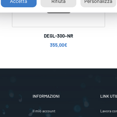
Accetta
Rifiuta
Personalizza
DEGL-300–NR
355,00
€
INFORMAZIONI
LINK UTI
Il mio account
Lavora co