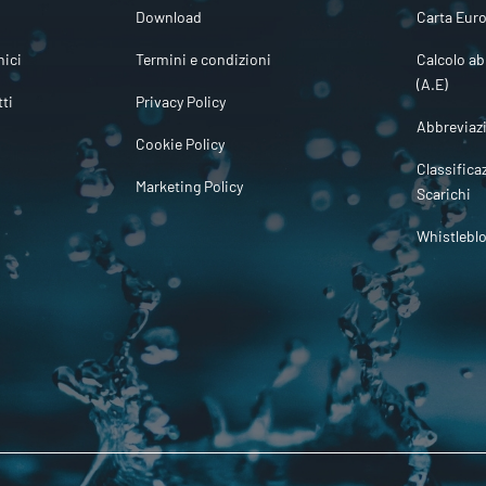
Download
Carta Euro
ici
Termini e condizioni
Calcolo ab
(A.E)
tti
Privacy Policy
Abbreviaz
Cookie Policy
Classifica
Marketing Policy
Scarichi
Whistlebl