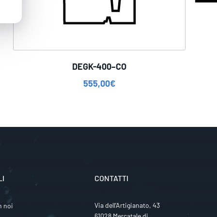
DEGK-400–CO
555,00
€
LI
CONTATTI
Via dell’Artigianato, 43
n noi
61028 Mercatale di