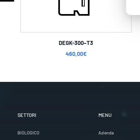
DEGK-300–T3
460,00
€
SETTORI
MENU
BIOLOGICO
Azienda