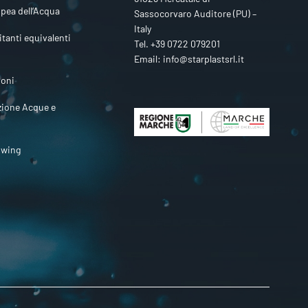
pea dell’Acqua
Sassocorvaro Auditore (PU) –
Italy
itanti equivalenti
Tel.
+39 0722 079201
Email:
info@starplastsrl.it
ioni
zione Acque e
owing