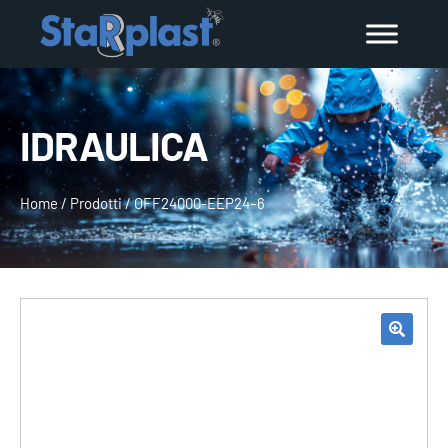
IDRAULICA
Home
/
Prodotti
/
OFF24000-EEP24–6