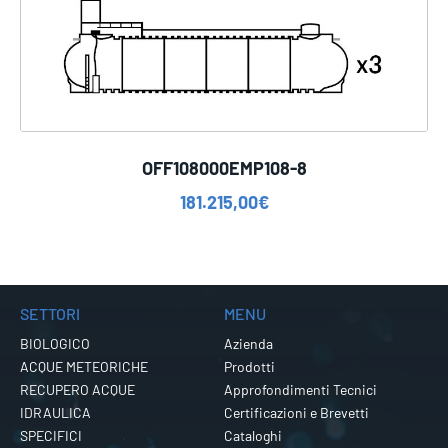
OFF108000EMP108-8
181.215,00
€
SETTORI
MENU
BIOLOGICO
Azienda
ACQUE METEORICHE
Prodotti
RECUPERO ACQUE
Approfondimenti Tecnici
IDRAULICA
Certificazioni e Brevetti
SPECIFICI
Cataloghi