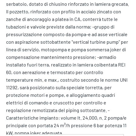
serbatoio, dotato di chiusino rinforzato in lamiera grecata.
Il pozzetto, rinforzato con profilo in acciaio zincato con
zanche di ancoraggio a platea in CA, conterrà tutte le
tubazioni e valvole previste dalla norma; -gruppo di
pressurizzazione composto da pompa-e ad asse verticale
con aspirazione sottobattente "vertical turbine pump" per
linea di servizio, motopompa e pompa sommersa joker di
compensazione mantenimento pressione; -armadio
installato fuori terra, realizzato in lamiera coibentata REI
60, con aereazione e termostato per controllo
temperature min. e max., costruito secondo le norme UNI
11292, sarà posizionato sulla speciale torretta, per
protezione motori e pompe, e alloggiamento quadri
elettrici di comando e cruscotto per controllo e
regolazione remotizzata del piping sottostante. -
Caratteristiche impianto: volume lt. 24.000, n. 2 pompa/e
principale con portata 24 m³/h pressione 6 bar potenza 11
kW, pompa joker adeguata.