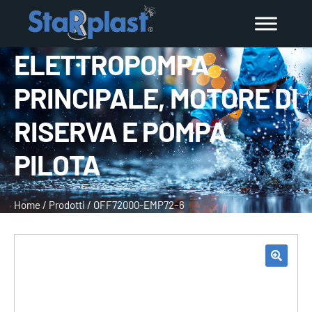
ELETTROPOMPA
PRINCIPALE, MOTORE DI
RISERVA E POMPA
PILOTA
Home
/
Prodotti
/
OFF72000-EMP72–6