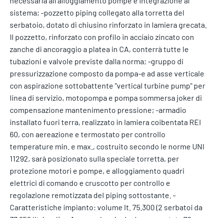
necessaria all'alloggiamento pompe e integrazione al
sistema; -pozzetto piping collegato alla torretta del
serbatoio, dotato di chiusino rinforzato in lamiera grecata.
Il pozzetto, rinforzato con profilo in acciaio zincato con
zanche di ancoraggio a platea in CA, conterrà tutte le
tubazioni e valvole previste dalla norma; -gruppo di
pressurizzazione composto da pompa-e ad asse verticale
con aspirazione sottobattente "vertical turbine pump" per
linea di servizio, motopompa e pompa sommersa joker di
compensazione mantenimento pressione; -armadio
installato fuori terra, realizzato in lamiera coibentata REI
60, con aereazione e termostato per controllo
temperature min. e max., costruito secondo le norme UNI
11292, sarà posizionato sulla speciale torretta, per
protezione motori e pompe, e alloggiamento quadri
elettrici di comando e cruscotto per controllo e
regolazione remotizzata del piping sottostante. -
Caratteristiche impianto: volume lt. 75.300 (2 serbatoi da