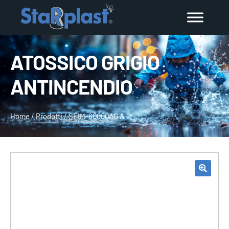
ATOSSICO GRIGIO
ANTINCENDIO
Home
/
Prodotti
/
SEIM-60000AG A