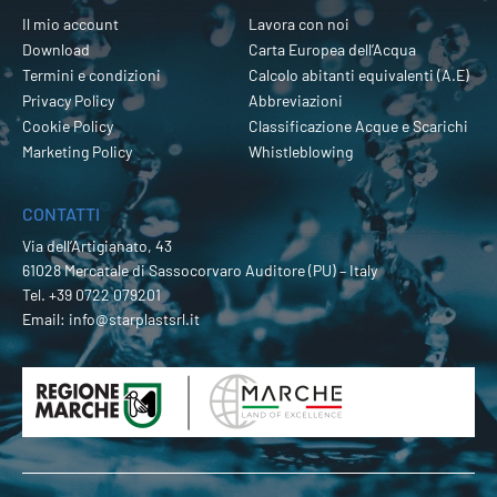
Il mio account
Lavora con noi
Download
Carta Europea dell’Acqua
Termini e condizioni
Calcolo abitanti equivalenti (A.E)
Privacy Policy
Abbreviazioni
Cookie Policy
Classificazione Acque e Scarichi
Marketing Policy
Whistleblowing
CONTATTI
Via dell’Artigianato, 43
61028 Mercatale di Sassocorvaro Auditore (PU) – Italy
Tel.
+39 0722 079201
Email:
info@starplastsrl.it