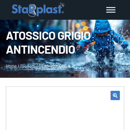
ATOSSICO GRIGIO
ANTINCENDIO
Home
/
Prodotti
/
SEIM-72000AG A