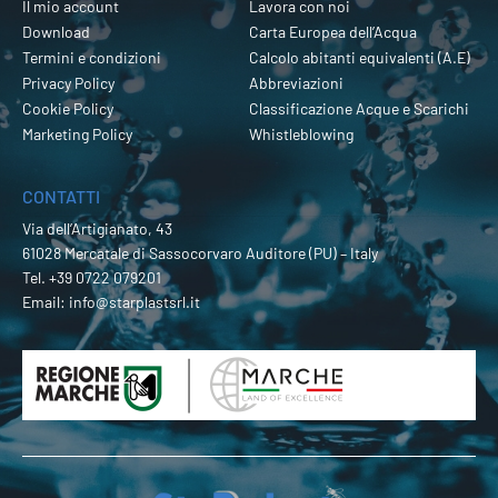
Il mio account
Lavora con noi
Download
Carta Europea dell’Acqua
Termini e condizioni
Calcolo abitanti equivalenti (A.E)
Privacy Policy
Abbreviazioni
Cookie Policy
Classificazione Acque e Scarichi
Marketing Policy
Whistleblowing
CONTATTI
Via dell’Artigianato, 43
61028 Mercatale di Sassocorvaro Auditore (PU) – Italy
Tel.
+39 0722 079201
Email:
info@starplastsrl.it