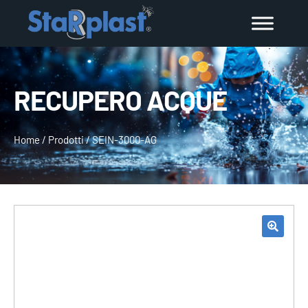
RECUPERO ACQUE
Home
/
Prodotti
/
SEIN-3000-AG