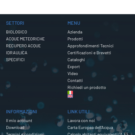
SETTORI
MENU
BIOLOGICO
Azienda
ACQUE METEORICHE
Prodotti
RECUPERO ACQUE
Approfondimenti Tecnici
IDRAULICA
Certificazioni e Brevetti
SPECIFICI
Cataloghi
Export
Video
Contatti
Richiedi un prodotto
INFORMAZIONI
LINK UTILI
Il mio account
Lavora con noi
Download
Carta Europea dell’Acqua
Termini e condizioni
Calcolo abitanti equivalenti (A.E)