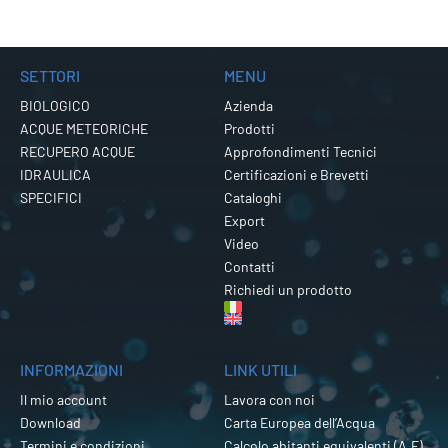
SETTORI
MENU
BIOLOGICO
Azienda
ACQUE METEORICHE
Prodotti
RECUPERO ACQUE
Approfondimenti Tecnici
IDRAULICA
Certificazioni e Brevetti
SPECIFICI
Cataloghi
Export
Video
Contatti
Richiedi un prodotto
INFORMAZIONI
LINK UTILI
Il mio account
Lavora con noi
Download
Carta Europea dell’Acqua
Termini e condizioni
Calcolo abitanti equivalenti (A.E)