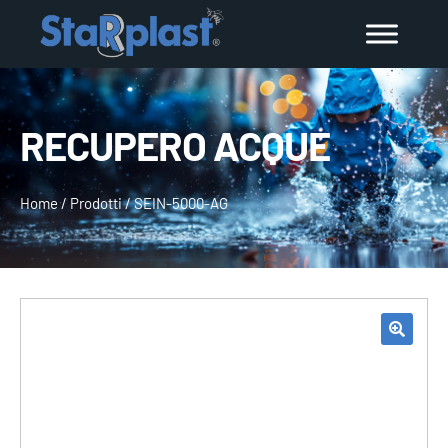
RECUPERO ACQUE
Home
/
Prodotti
/
SEIN-5000-AG