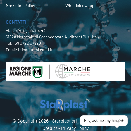
Marketing Policy
Whistleblowing
CONTATTI
Via dell’Artigianato, 43
61028 Mercatale di Sassocorvaro Auditore (PU) – Italy
Tel.
+39 0722 079201
Email:
info@starplastsrl.it
© Copyright 2026 -
Starplast srl
- P.Iva 02274180419 -
Credits
-
Privacy Policy