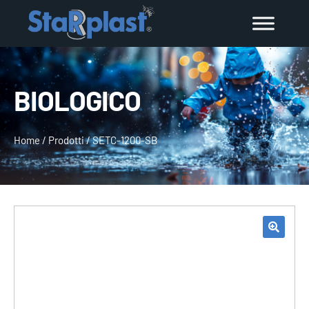
BIOLOGICO
Home
/
Prodotti
/
SETC-1200-SB