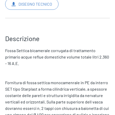
DISEGNO TECNICO
Descrizione
Fossa Settica bicamerale corrugata di trattamento
primario acque reflue domestiche volume totale litri 2.360
- 16 A.E.
Fornitura di fossa settica monocamenrale in PE da interro
SET tipo Starplast a forma cilindrica verticale, a spessore
costante delle pareti e struttura irrigidita da nervature
verticali ed orizzontali. Sulla parte superiore dell vasca
dovranno esserci n. 2 tappi con chiusura a baionetta di cui
uno almeno del Ø 400 per operazione di pulizia e ispezione