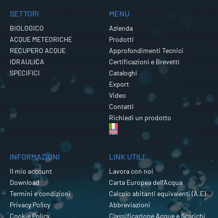
SETTORI
MENU
BIOLOGICO
Azienda
ACQUE METEORICHE
Prodotti
RECUPERO ACQUE
Approfondimenti Tecnici
IDRAULICA
Certificazioni e Brevetti
SPECIFICI
Cataloghi
Export
Video
Contatti
Richiedi un prodotto
INFORMAZIONI
LINK UTILI
Il mio account
Lavora con noi
Download
Carta Europea dell’Acqua
Termini e condizioni
Calcolo abitanti equivalenti (A.E)
Privacy Policy
Abbreviazioni
Cookie Policy
Classificazione Acque e Scarichi