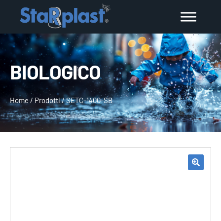
BIOLOGICO
Home
/
Prodotti
/
SETC-1400-SB