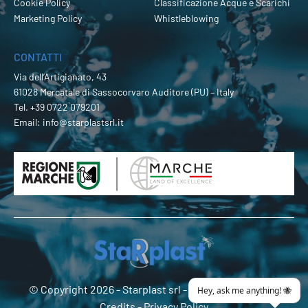
Cookie Policy
Classificazione Acque e Scarichi
Marketing Policy
Whistleblowing
CONTATTI
Via dell’Artigianato, 43
61028 Mercatale di Sassocorvaro Auditore (PU) – Italy
Tel.
+39 0722 079201
Email:
info@starplastsrl.it
© Copyright 2026 -
Starplast srl
- P.Iva 02274180419 -
Credits
-
Privacy Policy