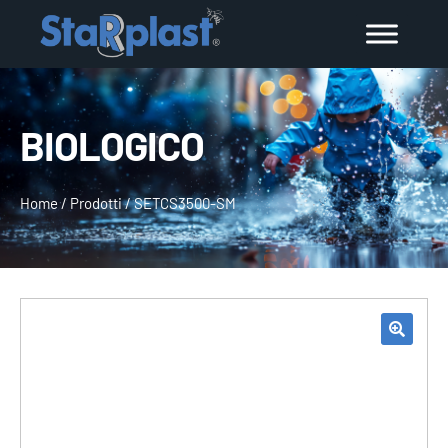
BIOLOGICO
Home
/
Prodotti
/
SETCS3500-SM