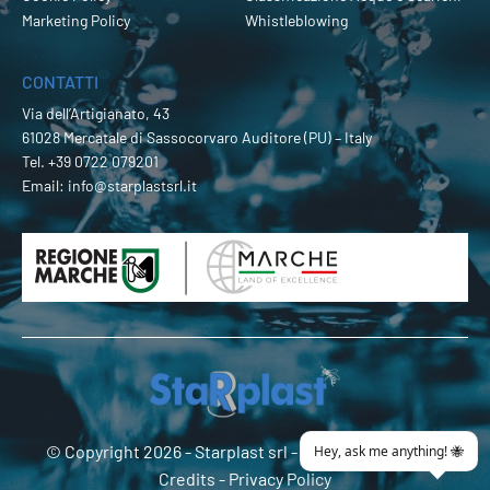
Marketing Policy
Whistleblowing
CONTATTI
Via dell’Artigianato, 43
61028 Mercatale di Sassocorvaro Auditore (PU) – Italy
Tel.
+39 0722 079201
Email:
info@starplastsrl.it
© Copyright 2026 -
Starplast srl
- P.Iva 02274180419 -
Credits
-
Privacy Policy