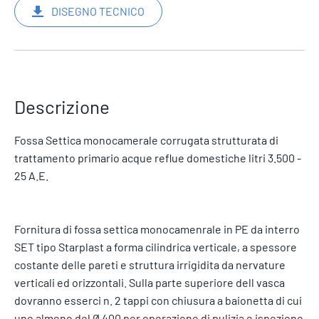
DISEGNO TECNICO
Descrizione
Fossa Settica monocamerale corrugata strutturata di
trattamento primario acque reflue domestiche litri 3.500 -
25 A.E.
Fornitura di fossa settica monocamenrale in PE da interro
SET tipo Starplast a forma cilindrica verticale, a spessore
costante delle pareti e struttura irrigidita da nervature
verticali ed orizzontali. Sulla parte superiore dell vasca
dovranno esserci n. 2 tappi con chiusura a baionetta di cui
uno almeno del Ø 400 per operazione di pulizia e ispezione