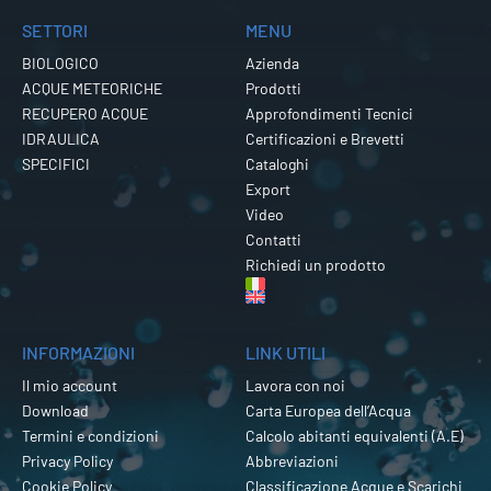
SETTORI
MENU
BIOLOGICO
Azienda
ACQUE METEORICHE
Prodotti
RECUPERO ACQUE
Approfondimenti Tecnici
IDRAULICA
Certificazioni e Brevetti
SPECIFICI
Cataloghi
Export
Video
Contatti
Richiedi un prodotto
INFORMAZIONI
LINK UTILI
Il mio account
Lavora con noi
Download
Carta Europea dell’Acqua
Termini e condizioni
Calcolo abitanti equivalenti (A.E)
Privacy Policy
Abbreviazioni
Cookie Policy
Classificazione Acque e Scarichi