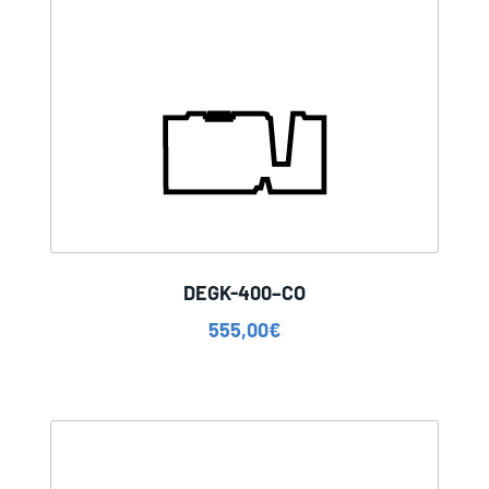
DEGK-400–CO
555,00
€