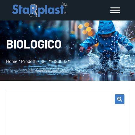
BIOLOGICO
Home
/
Prodotti
/
SETM-18000SM