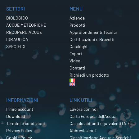
SETTORI
MENU
BIOLOGICO
Azienda
ACQUE METEORICHE
Prodotti
RECUPERO ACQUE
Approfondimenti Tecnici
IDRAULICA
Certificazioni e Brevetti
SPECIFICI
Cataloghi
Export
Video
Contatti
Richiedi un prodotto
INFORMAZIONI
LINK UTILI
Il mio account
Lavora con noi
Download
Carta Europea dell’Acqua
Termini e condizioni
Calcolo abitanti equivalenti (A.E)
Privacy Policy
Abbreviazioni
Cookie Policy
Classificazione Acque e Scarichi