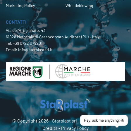
Marketing Policy
Whistleblowing
CONTATTI
Via dell’Artigianato, 43
61028 Mercatale di Sassocorvaro Auditore (PU) – Italy
Tel.
+39 0722 079201
Email:
info@starplastsrl.it
© Copyright 2026 -
Starplast srl
- P.Iva 02274180419 -
Credits
-
Privacy Policy