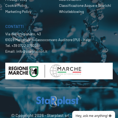
Cookie Policy
Classificazione Acque e Scarichi
Marketing Policy
Whistleblowing
CONTATTI
Via dell’Artigianato, 43
61028 Mercatale di Sassocorvaro Auditore (PU) – Italy
Tel.
+39 0722 079201
Email:
info@starplastsrl.it
© Copyright 2026 -
Starplast srl
- P.Iva 02274180419 -