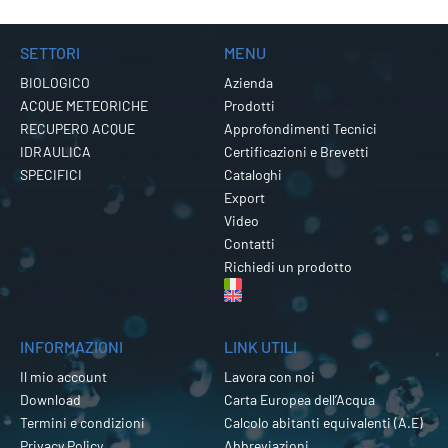
SETTORI
MENU
BIOLOGICO
Azienda
ACQUE METEORICHE
Prodotti
RECUPERO ACQUE
Approfondimenti Tecnici
IDRAULICA
Certificazioni e Brevetti
SPECIFICI
Cataloghi
Export
Video
Contatti
Richiedi un prodotto
INFORMAZIONI
LINK UTILI
Il mio account
Lavora con noi
Download
Carta Europea dell’Acqua
Termini e condizioni
Calcolo abitanti equivalenti (A.E)
Privacy Policy
Abbreviazioni