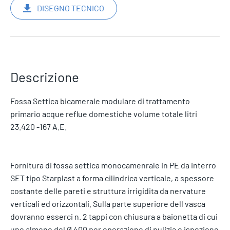
DISEGNO TECNICO
Descrizione
Fossa Settica bicamerale modulare di trattamento
primario acque reflue domestiche volume totale litri
23.420 -167 A.E.
Fornitura di fossa settica monocamenrale in PE da interro
SET tipo Starplast a forma cilindrica verticale, a spessore
costante delle pareti e struttura irrigidita da nervature
verticali ed orizzontali. Sulla parte superiore dell vasca
dovranno esserci n. 2 tappi con chiusura a baionetta di cui
uno almeno del Ø 400 per operazione di pulizia e ispezione