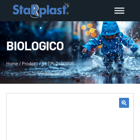
BIOLOGICO
Home
/
Prodotti
/
SETM-24000SB