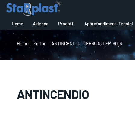
ANTINCENDIO
Home
Azienda
Prodotti
Approfondimenti Tecnici
Home
Settori
ANTINCENDIO
OFF60000-EP-60–6
ANTINCENDIO