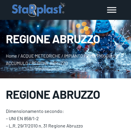
REGIONE ABRUZZO
Home
/
ACQUE METEORICHE
/
IMPIANTO PRIMA PIOGGIA IN
ACCUMULO
/
REGIONE ABRUZZO
REGIONE ABRUZZO
Dimensionamento secondo:
– UNI EN 858/1-2
– L.R. 29/7/2010 n. 31 Regione Abruzzo