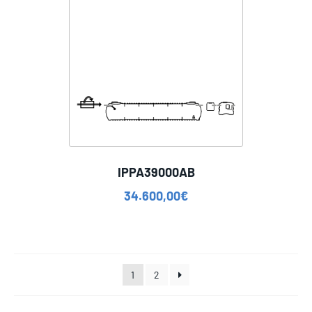
IPPA39000AB
34.600,00
€
1
2