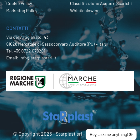
Cookie Policy
Classificazione Acque e Scarichi
Marketing Policy
Whistleblowing
CONTATTI
Via dell’Artigianato, 43
61028 Mercatale di Sassocorvaro Auditore (PU) – Italy
Tel.
+39 0722 079201
Email:
info@starplastsrl.it
© Copyright 2026 -
Starplast srl
- P.Iva 02274180419 -