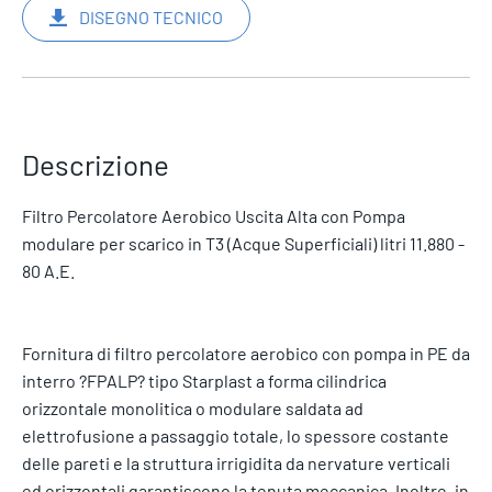
DISEGNO TECNICO
Descrizione
Filtro Percolatore Aerobico Uscita Alta con Pompa
modulare per scarico in T3 (Acque Superficiali) litri 11.880 -
80 A.E.
Fornitura di filtro percolatore aerobico con pompa in PE da
interro ?FPALP? tipo Starplast a forma cilindrica
orizzontale monolitica o modulare saldata ad
elettrofusione a passaggio totale, lo spessore costante
delle pareti e la struttura irrigidita da nervature verticali
ed orizzontali garantiscono la tenuta meccanica. Inoltre, in