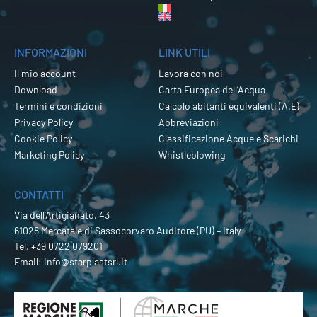
INFORMAZIONI
LINK UTILI
Il mio account
Lavora con noi
Download
Carta Europea dell’Acqua
Termini e condizioni
Calcolo abitanti equivalenti (A.E)
Privacy Policy
Abbreviazioni
Cookie Policy
Classificazione Acque e Scarichi
Marketing Policy
Whistleblowing
CONTATTI
Via dell’Artigianato, 43
61028 Mercatale di Sassocorvaro Auditore (PU) – Italy
Tel.
+39 0722 079201
Email:
info@starplastsrl.it