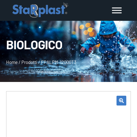
BIOLOGICO
Home
/
Prodotti
/
FPALPM-12000T3